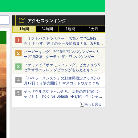
アクセスランキング
1時間
24時間
1週間
1カ月
「オクトパストラベラー」70%オフで1,643
円！ もうすぐ終了のセール情報まとめ【8月8日
更新】
バーガーキング、2026年“ワンパウンダーシリ
ニンテンドーeショップでは「大神 絶景版」が
ーズ”第3弾「ダーティ ザ・ワンパウンダー」を
67%オフで990円
8月7日発売
ファミマで「ポケモンフレンダ」ピカチュウ&
「特製ガーリックマヨソース」を使用した超大
ゼラオラのフレンダピックがもらえるキャンペ
型チーズバーガー
ーン開催！
「パペットスンスン」の郵便局限定グッズが8
月12日より販売開始！ マスコットやがまぐち、
レターセットなどが登場
そらザウルスやギャルきち、団長の吉野家Tシ
ャツも！「hololive Splash T-Party!」全Tシャツ
ラインナップ公開＆オンライン販売開始
もっと見る