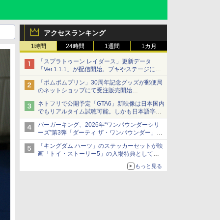
アクセスランキング
1時間
24時間
1週間
1カ月
「スプラトゥーン レイダース」更新データ
「Ver.1.1.1」が配信開始。ブキやステージに関
する不具合を修正
「ポムポムプリン」30周年記念グッズが郵便局
のネットショップにて受注販売開始
「おもちもちもちクッション」など今年だけの
ネトフリで公開予定「GTA6」新映像は日本国内
限定商品が登場
でもリアルタイム試聴可能。しかも日本語字幕
付き
バーガーキング、2026年“ワンパウンダーシリ
Netflixから公式回答あり
ーズ”第3弾「ダーティ ザ・ワンパウンダー」を
8月7日発売
「キングダム ハーツ」のステッカーセットが映
「特製ガーリックマヨソース」を使用した超大
画「トイ・ストーリー5」の入場特典として配
型チーズバーガー
布決定！
もっと見る
本日8月7日より先着・数量限定で配布