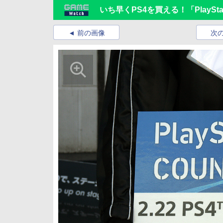
いち早くPS4を買える！「PlaySta
前の画像
次