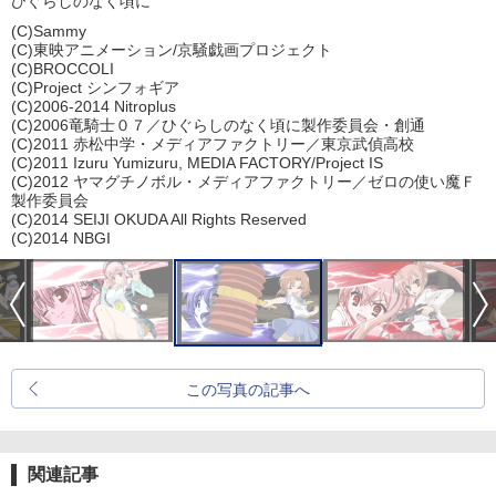
ひぐらしのなく頃に
(C)Sammy
(C)東映アニメーション/京騒戯画プロジェクト
(C)BROCCOLI
(C)Project シンフォギア
(C)2006-2014 Nitroplus
(C)2006竜騎士０７／ひぐらしのなく頃に製作委員会・創通
(C)2011 赤松中学・メディアファクトリー／東京武偵高校
(C)2011 Izuru Yumizuru, MEDIA FACTORY/Project IS
(C)2012 ヤマグチノボル・メディアファクトリー／ゼロの使い魔Ｆ
製作委員会
(C)2014 SEIJI OKUDA All Rights Reserved
(C)2014 NBGI
この写真の記事へ
関連記事