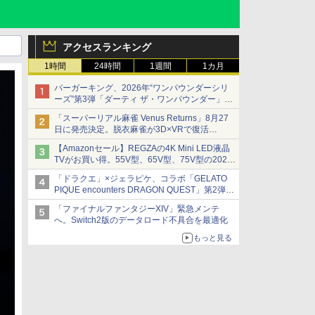
アクセスランキング
1時間
24時間
1週間
1カ月
バーガーキング、2026年“ワンパウンダーシリ
ーズ”第3弾「ダーティ ザ・ワンパウンダー」を
8月7日発売
「スーパーリアル麻雀 Venus Returns」8月27
「特製ガーリックマヨソース」を使用した超大
日に発売決定。脱衣麻雀が3D×VRで復活
型チーズバーガー
発売から2週間は20%オフになるセールが実施
【Amazonセール】REGZAの4K Mini LED液晶
TVがお買い得。55V型、65V型、75V型の2026
年モデルがラインナップ
「ドラクエ」×ジェラピケ、コラボ「GELATO
PIQUE encounters DRAGON QUEST」第2弾が
本日発売
「ファイナルファンタジーXIV」緊急メンテ
アイスカップに入ったスライムやわたぼう、ベ
へ。Switch2版のデータロード不具合を最適化
ビーサタンなどがオリジナルアートで登場
もっと見る