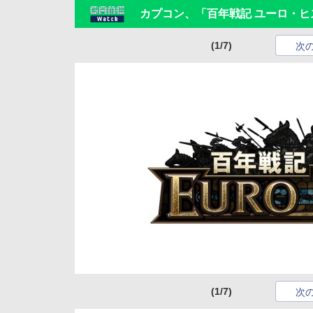
カプコン、「百年戦記 ユーロ・
(1/7)
次
(1/7)
次