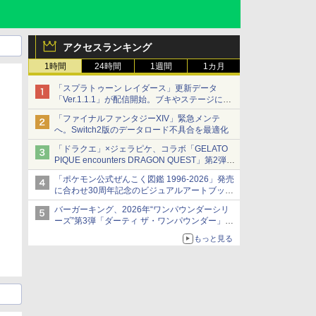
アクセスランキング
1時間
24時間
1週間
1カ月
「スプラトゥーン レイダース」更新データ
「Ver.1.1.1」が配信開始。ブキやステージに関
する不具合を修正
「ファイナルファンタジーXIV」緊急メンテ
へ。Switch2版のデータロード不具合を最適化
「ドラクエ」×ジェラピケ、コラボ「GELATO
PIQUE encounters DRAGON QUEST」第2弾が
本日発売
「ポケモン公式ぜんこく図鑑 1996-2026」発売
アイスカップに入ったスライムやわたぼう、ベ
に合わせ30周年記念のビジュアルアートブック
ビーサタンなどがオリジナルアートで登場
3冊同時発売が決定
バーガーキング、2026年“ワンパウンダーシリ
ーズ”第3弾「ダーティ ザ・ワンパウンダー」を
8月7日発売
もっと見る
「特製ガーリックマヨソース」を使用した超大
型チーズバーガー