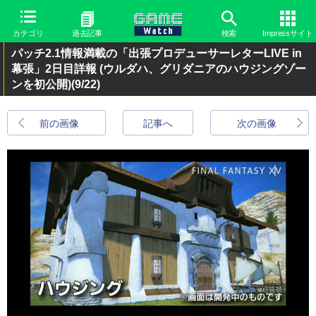
カテゴリ
過去記事
検索
Impressサイト
パッチ2.1情報満載の「出張プロデューサーレターLIVE in
幕張」2日目詳報 (ウルダハ、グリダニアのハウジングゾー
ンを初公開)
(9/22)
前の画像
記事へ
次の画像