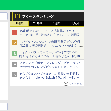
アクセスランキング
1時間
24時間
1週間
1カ月
第3期放送記念！ アニメ「薬屋のひとりご
と」第1期・第2期全話を「TVer」にて期間限定
で順次無料配信開始
「パペットスンスン」の郵便局限定グッズが8
月12日より販売開始！ マスコットやがまぐち、
レターセットなどが登場
「オクトパストラベラー」70%オフで1,643
円！ もうすぐ終了のセール情報まとめ【8月8日
更新】
ファミマで「ポケモンフレンダ」ピカチュウ&
ニンテンドーeショップでは「大神 絶景版」が
ゼラオラのフレンダピックがもらえるキャンペ
67%オフで990円
ーン開催！
そらザウルスやギャルきち、団長の吉野家Tシ
ャツも！「hololive Splash T-Party!」全Tシャツ
ラインナップ公開＆オンライン販売開始
もっと見る