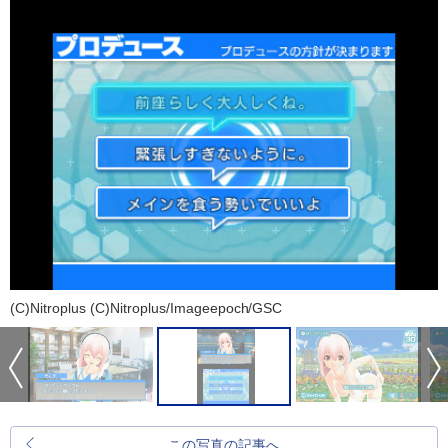
(C)Nitroplus (C)Nitroplus/Imageepoch/GSC
この写真の記事へ