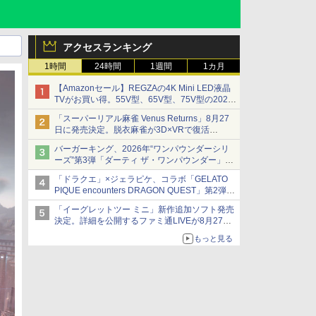
アクセスランキング
1時間
24時間
1週間
1カ月
【Amazonセール】REGZAの4K Mini LED液晶
TVがお買い得。55V型、65V型、75V型の2026
年モデルがラインナップ
「スーパーリアル麻雀 Venus Returns」8月27
日に発売決定。脱衣麻雀が3D×VRで復活
発売から2週間は20%オフになるセールが実施
バーガーキング、2026年“ワンパウンダーシリ
ーズ”第3弾「ダーティ ザ・ワンパウンダー」を
8月7日発売
「ドラクエ」×ジェラピケ、コラボ「GELATO
「特製ガーリックマヨソース」を使用した超大
PIQUE encounters DRAGON QUEST」第2弾が
型チーズバーガー
本日発売
「イーグレットツー ミニ」新作追加ソフト発売
アイスカップに入ったスライムやわたぼう、ベ
決定。詳細を公開するファミ通LIVEが8月27日
ビーサタンなどがオリジナルアートで登場
20時から配信
もっと見る
シリーズ累計100タイトルへ