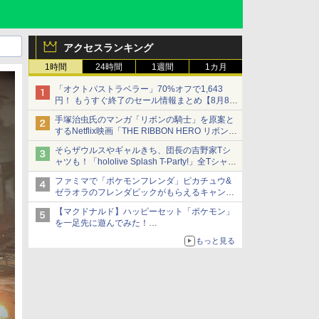
アクセスランキング
1時間
24時間
1週間
1カ月
「オクトパストラベラー」70%オフで1,643
円！ もうすぐ終了のセール情報まとめ【8月8日
更新】
手塚治虫氏のマンガ「リボンの騎士」を原案と
ニンテンドーeショップでは「大神 絶景版」が
するNetflix映画「THE RIBBON HERO リボンヒ
67%オフで990円
ーロー」本日配信開始
そらザウルスやギャルきち、団長の吉野家Tシ
ャツも！「hololive Splash T-Party!」全Tシャツ
ラインナップ公開＆オンライン販売開始
ファミマで「ポケモンフレンダ」ピカチュウ&
ゼラオラのフレンダピックがもらえるキャンペ
ーン開催！
【マクドナルド】ハッピーセット「ポケモン」
を一足先に遊んでみた！
30周年を記念して30種類のポケモンがおもちゃ
もっと見る
で登場