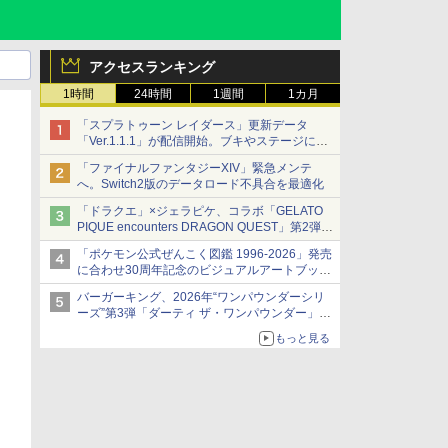
アクセスランキング
1時間
24時間
1週間
1カ月
「スプラトゥーン レイダース」更新データ
「Ver.1.1.1」が配信開始。ブキやステージに関
する不具合を修正
「ファイナルファンタジーXIV」緊急メンテ
へ。Switch2版のデータロード不具合を最適化
「ドラクエ」×ジェラピケ、コラボ「GELATO
PIQUE encounters DRAGON QUEST」第2弾が
本日発売
「ポケモン公式ぜんこく図鑑 1996-2026」発売
アイスカップに入ったスライムやわたぼう、ベ
に合わせ30周年記念のビジュアルアートブック
ビーサタンなどがオリジナルアートで登場
3冊同時発売が決定
バーガーキング、2026年“ワンパウンダーシリ
ーズ”第3弾「ダーティ ザ・ワンパウンダー」を
8月7日発売
もっと見る
「特製ガーリックマヨソース」を使用した超大
型チーズバーガー