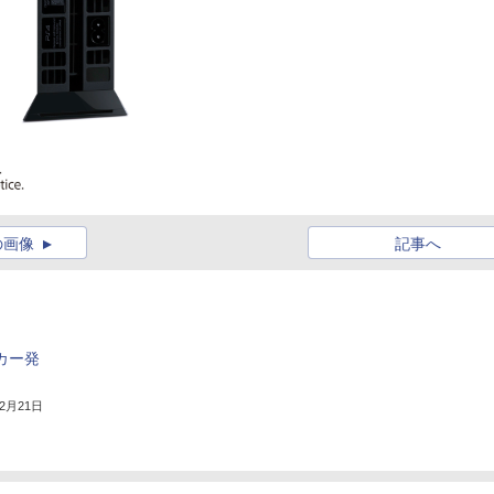
の画像
記事へ
カー発
年2月21日