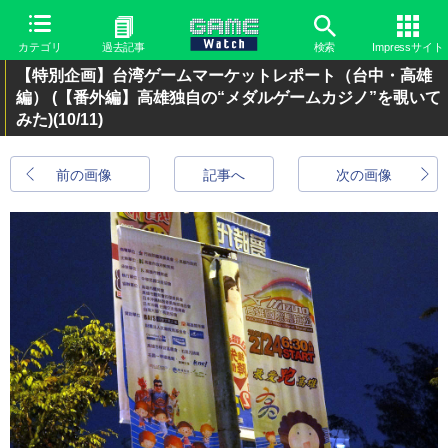
カテゴリ
過去記事
検索
Impressサイト
【特別企画】台湾ゲームマーケットレポート（台中・高雄
編） (【番外編】高雄独自の“メダルゲームカジノ”を覗いて
みた)
(10/11)
前の画像
記事へ
次の画像