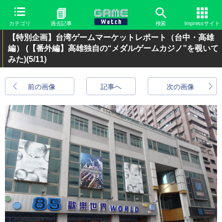
カテゴリ
過去記事
検索
Impressサイト
【特別企画】台湾ゲームマーケットレポート（台中・高雄
編） (【番外編】高雄独自の“メダルゲームカジノ”を覗いて
みた)
(5/11)
前の画像
記事へ
次の画像