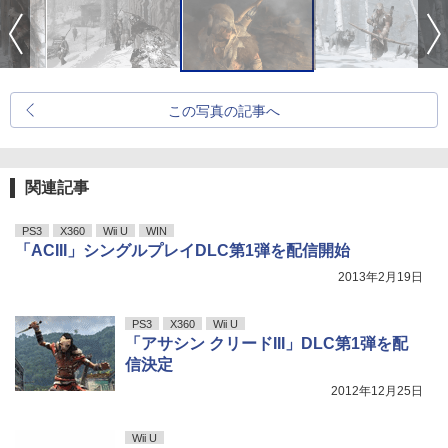
この写真の記事へ
関連記事
PS3
X360
Wii U
WIN
「ACIII」シングルプレイDLC第1弾を配信開始
2013年2月19日
PS3
X360
Wii U
「アサシン クリードIII」DLC第1弾を配
信決定
2012年12月25日
Wii U