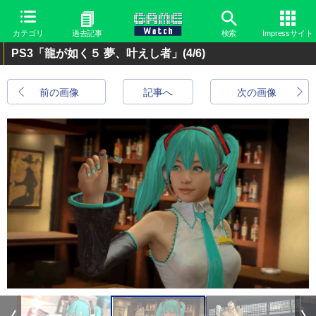
カテゴリ
過去記事
検索
Impressサイト
PS3「龍が如く５ 夢、叶えし者」
(4/6)
前の画像
記事へ
次の画像