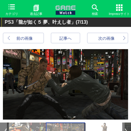
カテゴリ
過去記事
検索
Impressサイト
PS3「龍が如く５ 夢、叶えし者」
(7/13)
前の画像
記事へ
次の画像