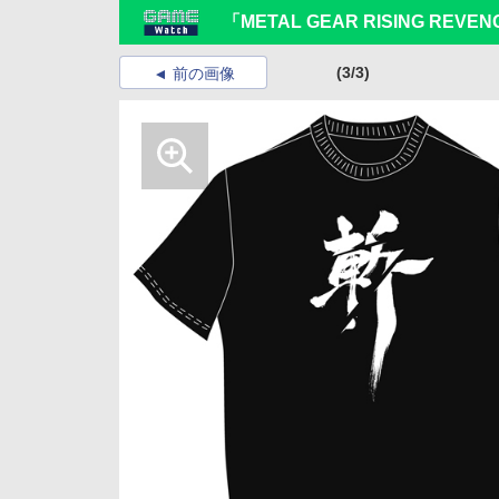
「METAL GEAR RISING RE
(3/3)
前の画像