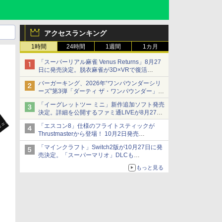
アクセスランキング
1時間
24時間
1週間
1カ月
「スーパーリアル麻雀 Venus Returns」8月27
日に発売決定。脱衣麻雀が3D×VRで復活
発売から2週間は20%オフになるセールが実施
バーガーキング、2026年“ワンパウンダーシリ
ーズ”第3弾「ダーティ ザ・ワンパウンダー」を
8月7日発売
「イーグレットツー ミニ」新作追加ソフト発売
「特製ガーリックマヨソース」を使用した超大
決定。詳細を公開するファミ通LIVEが8月27日
型チーズバーガー
20時から配信
「エスコン8」仕様のフライトスティックが
シリーズ累計100タイトルへ
Thrustmasterから登場！ 10月2日発売
ジョイスティックに振動機能を搭載。予約受付
「マインクラフト」Switch2版が10月27日に発
も開始
売決定。「スーパーマリオ」DLCも
Switch版からのアップグレードも可能に
もっと見る