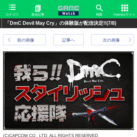
カテゴリ
過去記事
検索
Impressサイト
「DmC Devil May Cry」の体験版が配信決定!!
(7/8)
前の画像
記事へ
次の画像
(C)CAPCOM CO., LTD. ALL RIGHTS RESERVED.