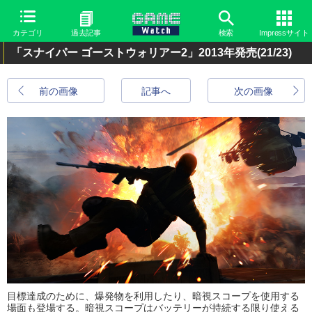
カテゴリ
過去記事
検索
Impressサイト
「スナイパー ゴーストウォリアー2」2013年発売
(21/23)
前の画像
記事へ
次の画像
目標達成のために、爆発物を利用したり、暗視スコープを使用する
場面も登場する。暗視スコープはバッテリーが持続する限り使える