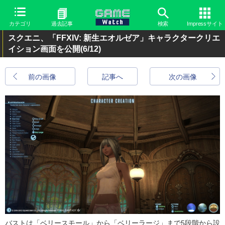
カテゴリ
過去記事
検索
Impressサイト
スクエニ、「FFXIV: 新生エオルゼア」キャラクタークリエ
イション画面を公開
(6/12)
前の画像
記事へ
次の画像
バストは「ベリースモール」から「ベリーラージ」まで5段階から設