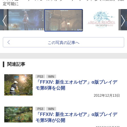
定可能に
この写真の記事へ
関連記事
PS3
WIN
「FFXIV: 新生エオルゼア」α版プレイデ
モ第6弾を公開
2012年12月13日
PS3
WIN
「FFXIV: 新生エオルゼア」α版プレイデ
モ第5弾が公開