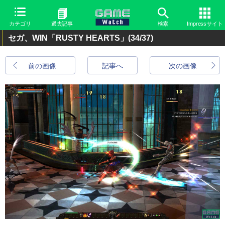
カテゴリ
過去記事
検索
Impressサイト
セガ、WIN「RUSTY HEARTS」
(34/37)
前の画像
記事へ
次の画像