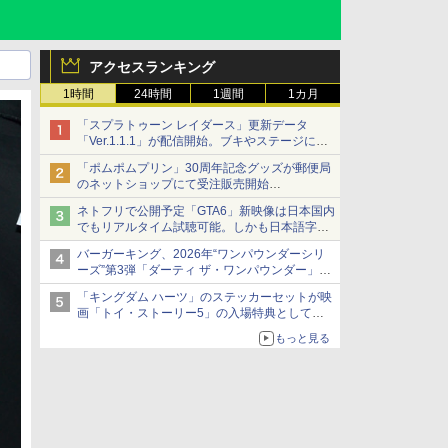
アクセスランキング
1時間
24時間
1週間
1カ月
「スプラトゥーン レイダース」更新データ
「Ver.1.1.1」が配信開始。ブキやステージに関
する不具合を修正
「ポムポムプリン」30周年記念グッズが郵便局
のネットショップにて受注販売開始
「おもちもちもちクッション」など今年だけの
ネトフリで公開予定「GTA6」新映像は日本国内
限定商品が登場
でもリアルタイム試聴可能。しかも日本語字幕
付き
バーガーキング、2026年“ワンパウンダーシリ
Netflixから公式回答あり
ーズ”第3弾「ダーティ ザ・ワンパウンダー」を
8月7日発売
「キングダム ハーツ」のステッカーセットが映
「特製ガーリックマヨソース」を使用した超大
画「トイ・ストーリー5」の入場特典として配
型チーズバーガー
布決定！
もっと見る
本日8月7日より先着・数量限定で配布