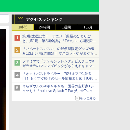
アクセスランキング
1時間
24時間
1週間
1カ月
第3期放送記念！ アニメ「薬屋のひとりご
と」第1期・第2期全話を「TVer」にて期間限定
で順次無料配信開始
「パペットスンスン」の郵便局限定グッズが8
月12日より販売開始！ マスコットやがまぐち、
レターセットなどが登場
ファミマで「ポケモンフレンダ」ピカチュウ&
ゼラオラのフレンダピックがもらえるキャンペ
ーン開催！
「オクトパストラベラー」70%オフで1,643
円！ もうすぐ終了のセール情報まとめ【8月8日
更新】
そらザウルスやギャルきち、団長の吉野家Tシ
ニンテンドーeショップでは「大神 絶景版」が
ャツも！「hololive Splash T-Party!」全Tシャツ
67%オフで990円
ラインナップ公開＆オンライン販売開始
もっと見る