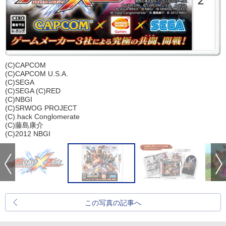
(C)CAPCOM
(C)CAPCOM U.S.A.
(C)SEGA
(C)SEGA (C)RED
(C)NBGI
(C)SRWOG PROJECT
(C).hack Conglomerate
(C)藤島康介
(C)2012 NBGI
この写真の記事へ