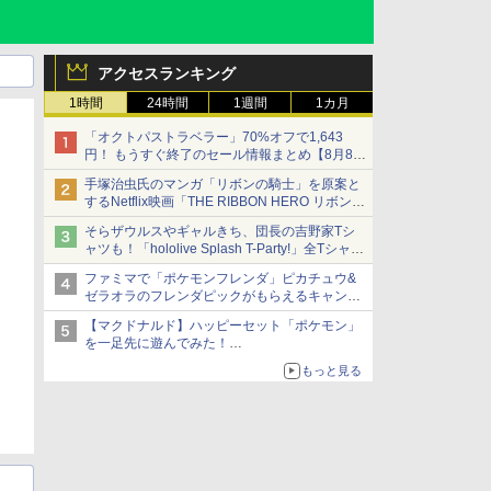
アクセスランキング
1時間
24時間
1週間
1カ月
「オクトパストラベラー」70%オフで1,643
円！ もうすぐ終了のセール情報まとめ【8月8日
更新】
手塚治虫氏のマンガ「リボンの騎士」を原案と
ニンテンドーeショップでは「大神 絶景版」が
するNetflix映画「THE RIBBON HERO リボンヒ
67%オフで990円
ーロー」本日配信開始
そらザウルスやギャルきち、団長の吉野家Tシ
ャツも！「hololive Splash T-Party!」全Tシャツ
ラインナップ公開＆オンライン販売開始
ファミマで「ポケモンフレンダ」ピカチュウ&
ゼラオラのフレンダピックがもらえるキャンペ
ーン開催！
【マクドナルド】ハッピーセット「ポケモン」
を一足先に遊んでみた！
30周年を記念して30種類のポケモンがおもちゃ
もっと見る
で登場