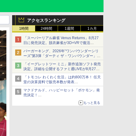
アクセスランキング
1時間
24時間
1週間
1カ月
「スーパーリアル麻雀 Venus Returns」8月27
日に発売決定。脱衣麻雀が3D×VRで復活
発売から2週間は20%オフになるセールが実施
バーガーキング、2026年“ワンパウンダーシリ
ーズ”第3弾「ダーティ ザ・ワンパウンダー」を
8月7日発売
「イーグレットツー ミニ」新作追加ソフト発売
「特製ガーリックマヨソース」を使用した超大
決定。詳細を公開するファミ通LIVEが8月27日
型チーズバーガー
20時から配信
「トモコレ わくわく生活」は約800万本！ 任天
シリーズ累計100タイトルへ
堂の決算資料で販売本数が発表
「ぽこポケ」は127万本に
マクドナルド、ハッピーセット「ポケモン」発
売決定！
ポケモン30周年記念で30匹が大集合
もっと見る