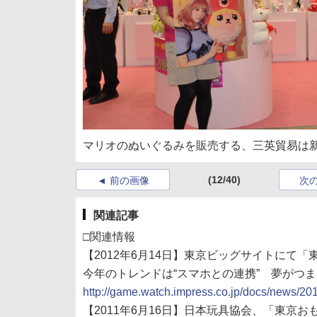
マリオのぬいぐるみを販売する、三英貿易は
(12/40)
前の画像
次
関連記事
□関連情報
【2012年6月14日】東京ビッグサイトにて「
今年のトレンドは“スマホとの連携” 夢がつまっ
http://game.watch.impress.co.jp/docs/news/2
【2011年6月16日】日本玩具協会、「東京お