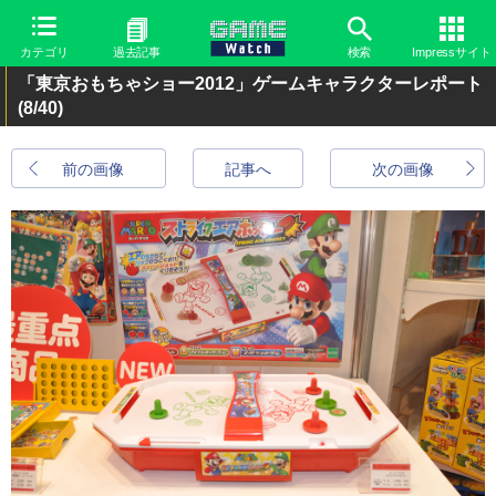
カテゴリ
過去記事
検索
Impressサイト
「東京おもちゃショー2012」ゲームキャラクターレポート
(8/40)
前の画像
記事へ
次の画像