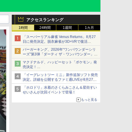
アクセスランキング
1時間
24時間
1週間
1カ月
「スーパーリアル麻雀 Venus Returns」8月27
日に発売決定。脱衣麻雀が3D×VRで復活
発売から2週間は20%オフになるセールが実施
バーガーキング、2026年“ワンパウンダーシリ
ーズ”第3弾「ダーティ ザ・ワンパウンダー」を
8月7日発売
マクドナルド、ハッピーセット「ポケモン」発
「特製ガーリックマヨソース」を使用した超大
売決定！
型チーズバーガー
ポケモン30周年記念で30匹が大集合
「イーグレットツー ミニ」新作追加ソフト発売
決定。詳細を公開するファミ通LIVEが8月27日
20時から配信
「ホロドリ」水着のさくらみこさん＆星街すい
シリーズ累計100タイトルへ
せいさんが次回イベントで登場！
もっと見る