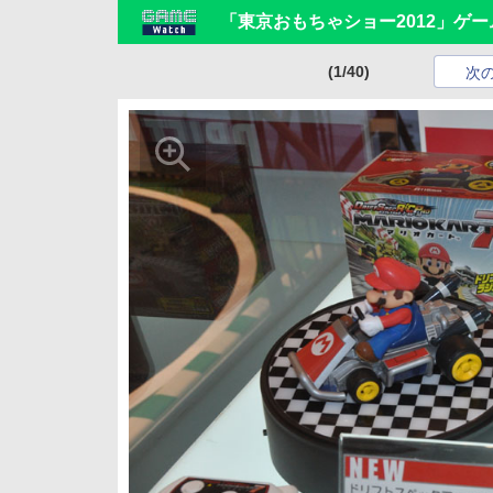
「東京おもちゃショー2012」ゲ
(1/40)
次