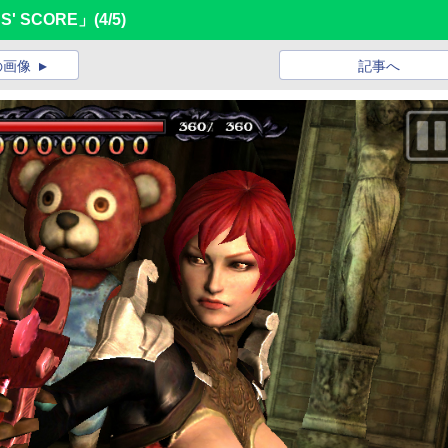
S' SCORE」
(4/5)
の画像
記事へ