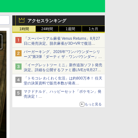
アクセスランキング
1時間
24時間
1週間
1カ月
「スーパーリアル麻雀 Venus Returns」8月27
日に発売決定。脱衣麻雀が3D×VRで復活
発売から2週間は20%オフになるセールが実施
バーガーキング、2026年“ワンパウンダーシリ
ーズ”第3弾「ダーティ ザ・ワンパウンダー」を
8月7日発売
「イーグレットツー ミニ」新作追加ソフト発売
「特製ガーリックマヨソース」を使用した超大
決定。詳細を公開するファミ通LIVEが8月27日
型チーズバーガー
20時から配信
「トモコレ わくわく生活」は約800万本！ 任天
シリーズ累計100タイトルへ
堂の決算資料で販売本数が発表
「ぽこポケ」は127万本に
マクドナルド、ハッピーセット「ポケモン」発
売決定！
ポケモン30周年記念で30匹が大集合
もっと見る