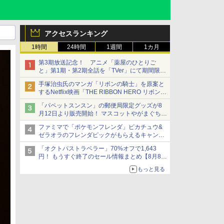
アクセスランキング
1時間
24時間
1週間
1カ月
第3期放送記念！ アニメ「薬屋のひとりご
と」第1期・第2期全話を「TVer」にて期間限定
で順次無料配信開始
手塚治虫氏のマンガ「リボンの騎士」を原案と
するNetflix映画「THE RIBBON HERO リボンヒ
ーロー」本日配信開始
「パペットスンスン」の郵便局限定グッズが8
月12日より販売開始！ マスコットやがまぐち、
レターセットなどが登場
ファミマで「ポケモンフレンダ」ピカチュウ&
ゼラオラのフレンダピックがもらえるキャンペ
ーン開催！
「オクトパストラベラー」70%オフで1,643
円！ もうすぐ終了のセール情報まとめ【8月8日
更新】
もっと見る
ニンテンドーeショップでは「大神 絶景版」が
67%オフで990円