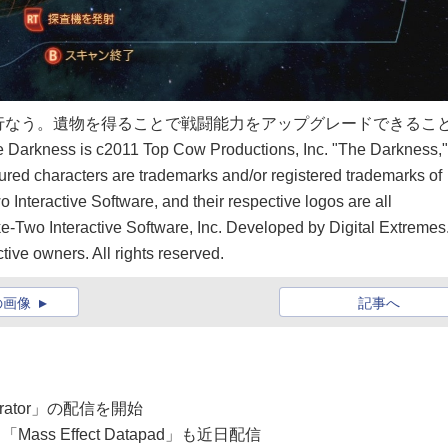
行なう。遺物を得ることで戦闘能力をアップグレードできるこ
he Darkness is c2011 Top Cow Productions, Inc. "The Darkness,"
tured characters are trademarks and/or registered trademarks of
nteractive Software, and their respective logos are all
e-Two Interactive Software, Inc. Developed by Digital Extremes
ctive owners. All rights reserved.
の画像
記事へ
iltrator」の配信を開始
s Effect Datapad」も近日配信