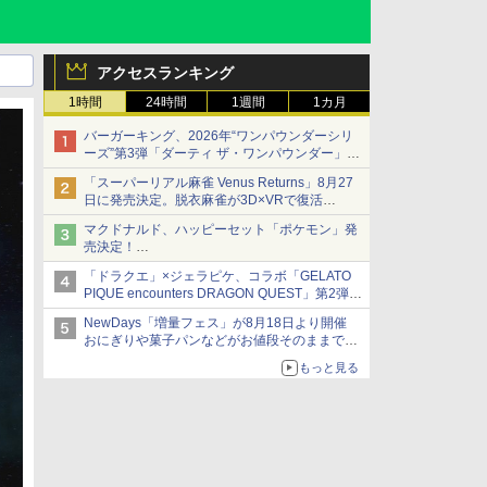
アクセスランキング
1時間
24時間
1週間
1カ月
バーガーキング、2026年“ワンパウンダーシリ
ーズ”第3弾「ダーティ ザ・ワンパウンダー」を
8月7日発売
「スーパーリアル麻雀 Venus Returns」8月27
「特製ガーリックマヨソース」を使用した超大
日に発売決定。脱衣麻雀が3D×VRで復活
型チーズバーガー
発売から2週間は20%オフになるセールが実施
マクドナルド、ハッピーセット「ポケモン」発
売決定！
ポケモン30周年記念で30匹が大集合
「ドラクエ」×ジェラピケ、コラボ「GELATO
PIQUE encounters DRAGON QUEST」第2弾が
本日発売
NewDays「増量フェス」が8月18日より開催
アイスカップに入ったスライムやわたぼう、ベ
おにぎりや菓子パンなどがお値段そのままで最
ビーサタンなどがオリジナルアートで登場
大50%増量！
もっと見る