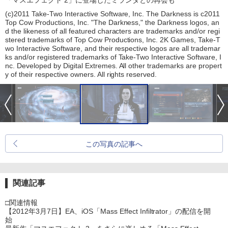
「マスエフェクト 2」に登場したミランダとの再会も
(c)2011 Take-Two Interactive Software, Inc. The Darkness is c2011
Top Cow Productions, Inc. "The Darkness," the Darkness logos, an
d the likeness of all featured characters are trademarks and/or regi
stered trademarks of Top Cow Productions, Inc. 2K Games, Take-T
wo Interactive Software, and their respective logos are all trademar
ks and/or registered trademarks of Take-Two Interactive Software, I
nc. Developed by Digital Extremes. All other trademarks are propert
y of their respective owners. All rights reserved.
この写真の記事へ
関連記事
□関連情報
【2012年3月7日】EA、iOS「Mass Effect Infiltrator」の配信を開
始