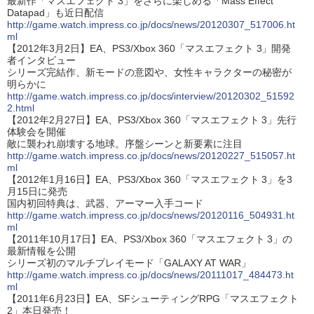
最新作「マスエフェクト 3」をさらに楽しめる「Mass Effect
Datapad」も近日配信
http://game.watch.impress.co.jp/docs/news/20120307_517006.ht
ml
【2012年3月2日】EA、PS3/Xbox 360「マスエフェクト 3」開発
者インタビュー
シリーズ完結作、新モードの意図や、女性キャラクターの秘密が
明らかに
http://game.watch.impress.co.jp/docs/interview/20120302_51592
2.html
【2012年2月27日】EA、PS3/Xbox 360「マスエフェクト 3」先行
体験会を開催
敵に襲われ崩壊する地球。序盤シーンと新要素に注目
http://game.watch.impress.co.jp/docs/news/20120227_515057.ht
ml
【2012年1月16日】EA、PS3/Xbox 360「マスエフェクト 3」を3
月15日に発売
国内初回特典は、武器、アーマー入手コード
http://game.watch.impress.co.jp/docs/news/20120116_504931.ht
ml
【2011年10月17日】EA、PS3/Xbox 360「マスエフェクト 3」の
最新情報を公開
シリーズ初のマルチプレイモード「GALAXY AT WAR」
http://game.watch.impress.co.jp/docs/news/20111017_484473.ht
ml
【2011年6月23日】EA、SFシューティングRPG「マスエフェクト
2」本日発売！