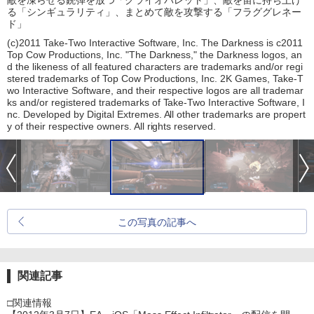
敵を凍らせる銃弾を放つ「クライオバレット」、敵を宙に持ち上げ
る「シンギュラリティ」、まとめて敵を攻撃する「フラググレネー
ド」
(c)2011 Take-Two Interactive Software, Inc. The Darkness is c2011
Top Cow Productions, Inc. "The Darkness," the Darkness logos, an
d the likeness of all featured characters are trademarks and/or regi
stered trademarks of Top Cow Productions, Inc. 2K Games, Take-T
wo Interactive Software, and their respective logos are all trademar
ks and/or registered trademarks of Take-Two Interactive Software, I
nc. Developed by Digital Extremes. All other trademarks are propert
y of their respective owners. All rights reserved.
この写真の記事へ
関連記事
□関連情報