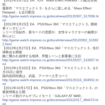
【2012年3月7日】EA、iOS「Mass Effect Infiltrator」の配信を開
始
最新作「マスエフェクト 3」をさらに楽しめる「Mass Effect
Datapad」も近日配信
http://game.watch.impress.co.jp/docs/news/20120307_517006.ht
ml
【2012年3月2日】EA、PS3/Xbox 360「マスエフェクト 3」開発
者インタビュー
シリーズ完結作、新モードの意図や、女性キャラクターの秘密が
明らかに
http://game.watch.impress.co.jp/docs/interview/20120302_51592
2.html
【2012年2月27日】EA、PS3/Xbox 360「マスエフェクト 3」先行
体験会を開催
敵に襲われ崩壊する地球。序盤シーンと新要素に注目
http://game.watch.impress.co.jp/docs/news/20120227_515057.ht
ml
【2012年1月16日】EA、PS3/Xbox 360「マスエフェクト 3」を3
月15日に発売
国内初回特典は、武器、アーマー入手コード
http://game.watch.impress.co.jp/docs/news/20120116_504931.ht
ml
【2011年10月17日】EA、PS3/Xbox 360「マスエフェクト 3」の
最新情報を公開
シリーズ初のマルチプレイモード「GALAXY AT WAR」
http://game.watch.impress.co.jp/docs/news/20111017_484473.ht
ml