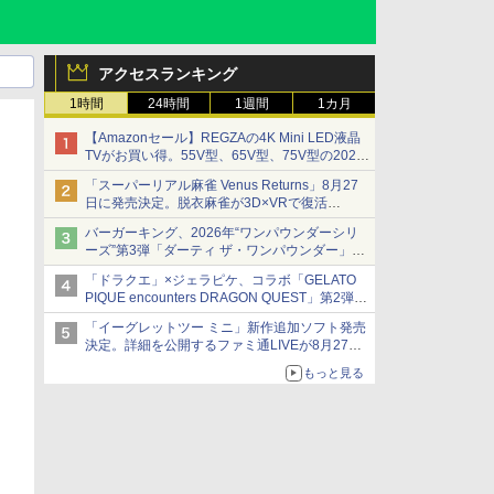
アクセスランキング
1時間
24時間
1週間
1カ月
【Amazonセール】REGZAの4K Mini LED液晶
TVがお買い得。55V型、65V型、75V型の2026
年モデルがラインナップ
「スーパーリアル麻雀 Venus Returns」8月27
日に発売決定。脱衣麻雀が3D×VRで復活
発売から2週間は20%オフになるセールが実施
バーガーキング、2026年“ワンパウンダーシリ
ーズ”第3弾「ダーティ ザ・ワンパウンダー」を
8月7日発売
「ドラクエ」×ジェラピケ、コラボ「GELATO
「特製ガーリックマヨソース」を使用した超大
PIQUE encounters DRAGON QUEST」第2弾が
型チーズバーガー
本日発売
「イーグレットツー ミニ」新作追加ソフト発売
アイスカップに入ったスライムやわたぼう、ベ
決定。詳細を公開するファミ通LIVEが8月27日
ビーサタンなどがオリジナルアートで登場
20時から配信
もっと見る
シリーズ累計100タイトルへ