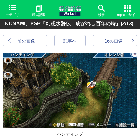
カテゴリ
過去記事
検索
Impressサイト
KONAMI、PSP「幻想水滸伝 紡がれし百年の時」
(2/13)
前の画像
記事へ
次の画像
ハンティング