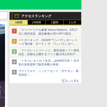
アクセスランキング
1時間
24時間
1週間
1カ月
「スーパーリアル麻雀 Venus Returns」8月27
日に発売決定。脱衣麻雀が3D×VRで復活
発売から2週間は20%オフになるセールが実施
バーガーキング、2026年“ワンパウンダーシリ
ーズ”第3弾「ダーティ ザ・ワンパウンダー」を
8月7日発売
「イーグレットツー ミニ」新作追加ソフト発売
「特製ガーリックマヨソース」を使用した超大
決定。詳細を公開するファミ通LIVEが8月27日
型チーズバーガー
20時から配信
「トモコレ わくわく生活」は約800万本！ 任天
シリーズ累計100タイトルへ
堂の決算資料で販売本数が発表
「ぽこポケ」は127万本に
マクドナルド、ハッピーセット「ポケモン」発
売決定！
ポケモン30周年記念で30匹が大集合
もっと見る