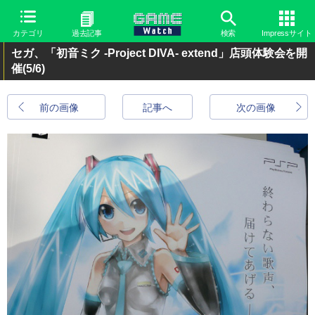
カテゴリ
過去記事
検索
Impressサイト
セガ、「初音ミク -Project DIVA- extend」店頭体験会を開
催
(5/6)
前の画像
記事へ
次の画像