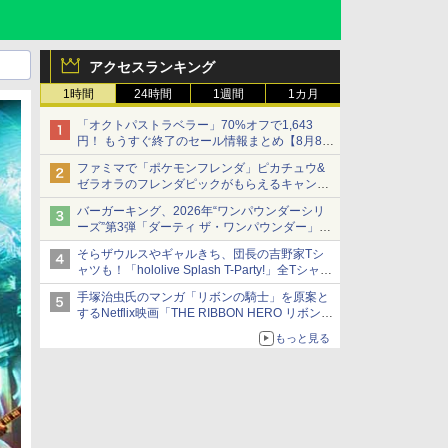
アクセスランキング
1時間
24時間
1週間
1カ月
「オクトパストラベラー」70%オフで1,643
円！ もうすぐ終了のセール情報まとめ【8月8日
更新】
ファミマで「ポケモンフレンダ」ピカチュウ&
ニンテンドーeショップでは「大神 絶景版」が
ゼラオラのフレンダピックがもらえるキャンペ
67%オフで990円
ーン開催！
バーガーキング、2026年“ワンパウンダーシリ
ーズ”第3弾「ダーティ ザ・ワンパウンダー」を
8月7日発売
そらザウルスやギャルきち、団長の吉野家Tシ
「特製ガーリックマヨソース」を使用した超大
ャツも！「hololive Splash T-Party!」全Tシャツ
型チーズバーガー
ラインナップ公開＆オンライン販売開始
手塚治虫氏のマンガ「リボンの騎士」を原案と
するNetflix映画「THE RIBBON HERO リボンヒ
ーロー」本日配信開始
もっと見る