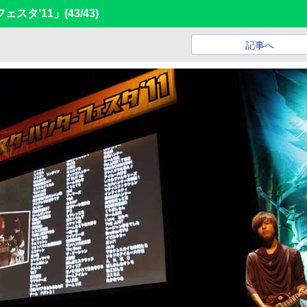
ェスタ’11」
(43/43)
記事へ