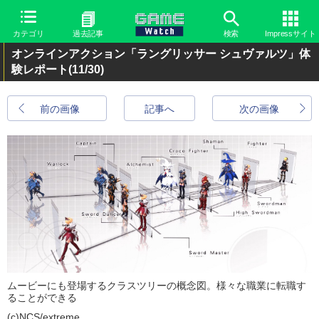
カテゴリ
過去記事
検索
Impressサイト
オンラインアクション「ラングリッサー シュヴァルツ」体
験レポート
(11/30)
前の画像
記事へ
次の画像
ムービーにも登場するクラスツリーの概念図。様々な職業に転職す
ることができる
(c)NCS/extreme