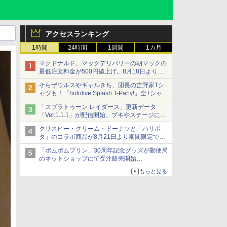
アクセスランキング
1時間
24時間
1週間
1カ月
マクドナルド、マックデリバリーの朝マックの
最低注文料金が500円値上げ。8月18日より
1,500円から受付
そらザウルスやギャルきち、団長の吉野家Tシ
ャツも！「hololive Splash T-Party!」全Tシャツ
ラインナップ公開＆オンライン販売開始
「スプラトゥーン レイダース」更新データ
「Ver.1.1.1」が配信開始。ブキやステージに関
する不具合を修正
クリスピー・クリーム・ドーナツと「ハリポ
タ」のコラボ商品が8月21日より期間限定で発
売
「ポムポムプリン」30周年記念グッズが郵便局
組分け帽子ドーナツなど見た目も楽しい商品が
のネットショップにて受注販売開始
登場
「おもちもちもちクッション」など今年だけの
もっと見る
限定商品が登場