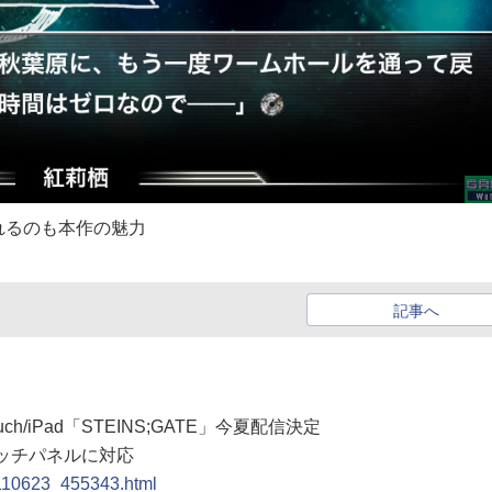
れるのも本作の魅力
記事へ
touch/iPad「STEINS;GATE」今夏配信決定
タッチパネルに対応
0110623_455343.html