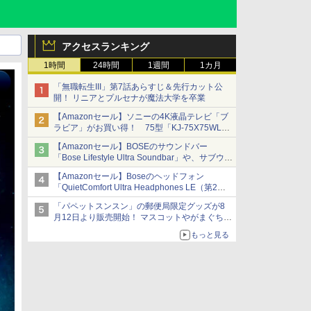
アクセスランキング
1時間
24時間
1週間
1カ月
「無職転生III」第7話あらすじ＆先行カット公
開！ リニアとプルセナが魔法大学を卒業
【Amazonセール】ソニーの4K液晶テレビ「ブ
ラビア」がお買い得！ 75型「KJ-75X75WL」
などラインナップ
【Amazonセール】BOSEのサウンドバー
「Bose Lifestyle Ultra Soundbar」や、サブウー
ファー「Bose Lifestyle Ultra Subwoofer」など
【Amazonセール】Boseのヘッドフォン
お買い得！
「QuietComfort Ultra Headphones LE（第2世
代）」などお買い得価格で登場
「パペットスンスン」の郵便局限定グッズが8
イマーシブオーディオで臨場感ある音楽体験が
月12日より販売開始！ マスコットやがまぐち、
楽しめる
レターセットなどが登場
もっと見る