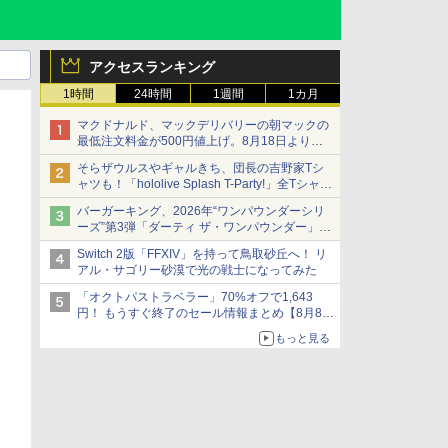
アクセスランキング
1時間
24時間
1週間
1カ月
マクドナルド、マックデリバリーの朝マックの
最低注文料金が500円値上げ。8月18日より
1,500円から受付
そらザウルスやギャルきち、団長の吉野家Tシ
ャツも！「hololive Splash T-Party!」全Tシャツ
ラインナップ公開＆オンライン販売開始
バーガーキング、2026年“ワンパウンダーシリ
ーズ”第3弾「ダーティ ザ・ワンパウンダー」を
8月7日発売
Switch 2版「FFXIV」を持って鳥取砂丘へ！ リ
「特製ガーリックマヨソース」を使用した超大
アル・サゴリー砂漠で光の戦士になってみた
型チーズバーガー
「オクトパストラベラー」70%オフで1,643
円！ もうすぐ終了のセール情報まとめ【8月8日
更新】
もっと見る
ニンテンドーeショップでは「大神 絶景版」が
67%オフで990円