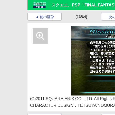
スクエニ、PSP「FINAL FANT
(13/64)
前の画像
次
(C)2011 SQUARE ENIX CO., LTD. All Rights 
CHARACTER DESIGN：TETSUYA NOMUR