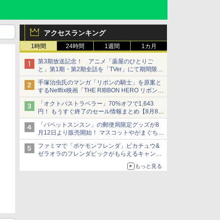
アクセスランキング
1時間
24時間
1週間
1カ月
第3期放送記念！ アニメ「薬屋のひとりご
と」第1期・第2期全話を「TVer」にて期間限定
で順次無料配信開始
手塚治虫氏のマンガ「リボンの騎士」を原案と
するNetflix映画「THE RIBBON HERO リボンヒ
ーロー」本日配信開始
「オクトパストラベラー」70%オフで1,643
円！ もうすぐ終了のセール情報まとめ【8月8日
更新】
「パペットスンスン」の郵便局限定グッズが8
ニンテンドーeショップでは「大神 絶景版」が
月12日より販売開始！ マスコットやがまぐち、
67%オフで990円
レターセットなどが登場
ファミマで「ポケモンフレンダ」ピカチュウ&
ゼラオラのフレンダピックがもらえるキャンペ
ーン開催！
もっと見る