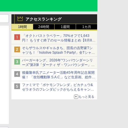
アクセスランキング
1時間
24時間
1週間
1カ月
「オクトパストラベラー」70%オフで1,643
円！ もうすぐ終了のセール情報まとめ【8月8日
更新】
そらザウルスやギャルきち、団長の吉野家Tシ
ニンテンドーeショップでは「大神 絶景版」が
ャツも！「hololive Splash T-Party!」全Tシャツ
67%オフで990円
ラインナップ公開＆オンライン販売開始
バーガーキング、2026年“ワンパウンダーシリ
ーズ”第3弾「ダーティ ザ・ワンパウンダー」を
8月7日発売
後藤隆幸氏アニメーター活動45年周年記念展開
「特製ガーリックマヨソース」を使用した超大
催！ 「攻殻機動隊 S.A.C.」など生原画、総作画
型チーズバーガー
監督修正が展示
ファミマで「ポケモンフレンダ」ピカチュウ&
ゼラオラのフレンダピックがもらえるキャンペ
ーン開催！
もっと見る