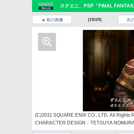
スクエニ、PSP「FINAL FANT
(19/29)
前の画像
次
(C)2011 SQUARE ENIX CO., LTD. All Rights 
CHARACTER DESIGN：TETSUYA NOMUR