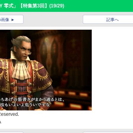
ASY 零式」【特集第3回】
(19/29)
の画像
記事へ
Reserved.
A