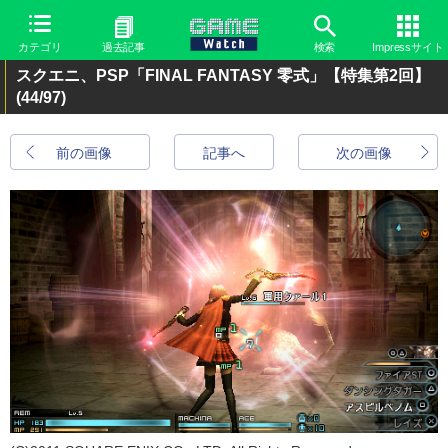
カテゴリ
過去記事
検索
Impressサイト
スクエニ、PSP「FINAL FANTASY 零式」【特集第2回】
(44/97)
前の画像
記事へ
次の画像