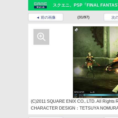
スクエニ、PSP「FINAL FANT
(31/97)
前の画像
次
(C)2011 SQUARE ENIX CO., LTD. All Rights 
CHARACTER DESIGN：TETSUYA NOMUR