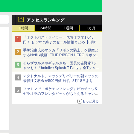
アクセスランキング
1時間
24時間
1週間
1カ月
「オクトパストラベラー」70%オフで1,643
円！ もうすぐ終了のセール情報まとめ【8月8日
更新】
手塚治虫氏のマンガ「リボンの騎士」を原案と
ニンテンドーeショップでは「大神 絶景版」が
するNetflix映画「THE RIBBON HERO リボンヒ
67%オフで990円
ーロー」本日配信開始
そらザウルスやギャルきち、団長の吉野家Tシ
ャツも！「hololive Splash T-Party!」全Tシャツ
ラインナップ公開＆オンライン販売開始
マクドナルド、マックデリバリーの朝マックの
最低注文料金が500円値上げ。8月18日より
1,500円から受付
ファミマで「ポケモンフレンダ」ピカチュウ&
ゼラオラのフレンダピックがもらえるキャンペ
ーン開催！
もっと見る