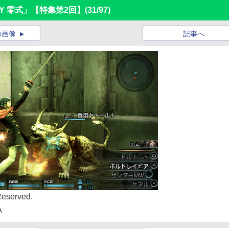
ASY 零式」【特集第2回】
(31/97)
の画像
記事へ
Reserved.
A