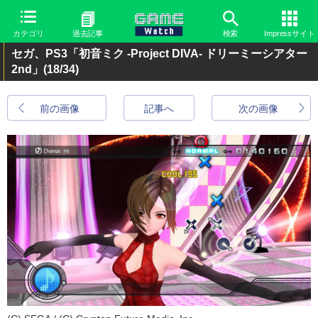
カテゴリ
過去記事
検索
Impressサイト
セガ、PS3「初音ミク -Project DIVA- ドリーミーシアター
2nd」
(18/34)
前の画像
記事へ
次の画像