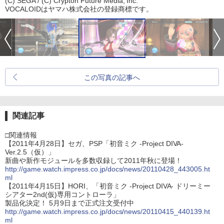
(C) SEGA / (C) Crypton Future Media, Inc.
VOCALOIDはヤマハ株式会社の登録商標です。
この写真の記事へ
関連記事
□関連情報
【2011年4月28日】セガ、PSP「初音ミク -Project DIVA-
Ver.2.5（仮）」
新曲や新作モジュールを多数収録して2011年秋に登場！
http://game.watch.impress.co.jp/docs/news/20110428_443005.ht
ml
【2011年4月15日】HORI、「初音ミク -Project DIVA- ドリーミー
シアター2nd(仮)専用コントローラ」
製品化決定！ 5月9日まで正式注文受付中
http://game.watch.impress.co.jp/docs/news/20110415_440139.ht
ml