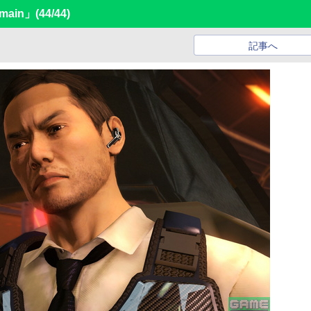
omain」
(44/44)
記事へ