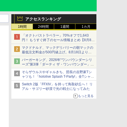
アクセスランキング
1時間
24時間
1週間
1カ月
「オクトパストラベラー」70%オフで1,643
円！ もうすぐ終了のセール情報まとめ【8月8日
更新】
マクドナルド、マックデリバリーの朝マックの
ニンテンドーeショップでは「大神 絶景版」が
最低注文料金が500円値上げ。8月18日より
67%オフで990円
1,500円から受付
バーガーキング、2026年“ワンパウンダーシリ
ーズ”第3弾「ダーティ ザ・ワンパウンダー」を
8月7日発売
そらザウルスやギャルきち、団長の吉野家Tシ
「特製ガーリックマヨソース」を使用した超大
ャツも！「hololive Splash T-Party!」全Tシャツ
型チーズバーガー
ラインナップ公開＆オンライン販売開始
Switch 2版「FFXIV」を持って鳥取砂丘へ！ リ
アル・サゴリー砂漠で光の戦士になってみた
もっと見る