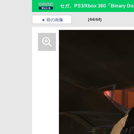
セガ、PS3/Xbox 360「Binary D
(44/44)
前の画像