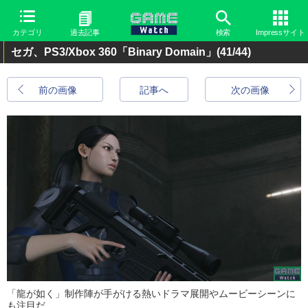
カテゴリ
過去記事
検索
Impressサイト
セガ、PS3/Xbox 360「Binary Domain」
(41/44)
前の画像
記事へ
次の画像
「龍が如く」制作陣が手がける熱いドラマ展開やムービーシーンに
も注目だ