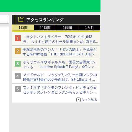
アクセスランキング
1時間
24時間
1週間
1カ月
「オクトパストラベラー」70%オフで1,643
円！ もうすぐ終了のセール情報まとめ【8月8日
更新】
手塚治虫氏のマンガ「リボンの騎士」を原案と
ニンテンドーeショップでは「大神 絶景版」が
するNetflix映画「THE RIBBON HERO リボンヒ
67%オフで990円
ーロー」本日配信開始
そらザウルスやギャルきち、団長の吉野家Tシ
ャツも！「hololive Splash T-Party!」全Tシャツ
ラインナップ公開＆オンライン販売開始
マクドナルド、マックデリバリーの朝マックの
最低注文料金が500円値上げ。8月18日より
1,500円から受付
ファミマで「ポケモンフレンダ」ピカチュウ&
ゼラオラのフレンダピックがもらえるキャンペ
ーン開催！
もっと見る