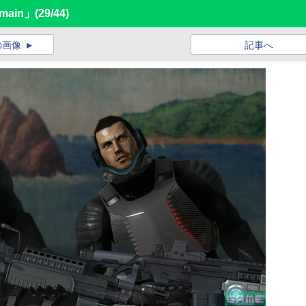
omain」
(29/44)
の画像
記事へ