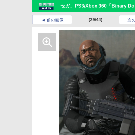
セガ、PS3/Xbox 360「Binary D
(29/44)
前の画像
次